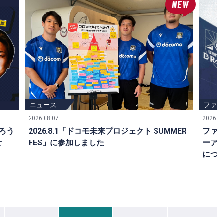
NEW
イベント
ニュース
ニ
フ
2026.08.07
2026
語ろう
2026.8.1「ドコモ未来プロジェクト SUMMER
ファ
せ
FES」に参加しました
ー
に