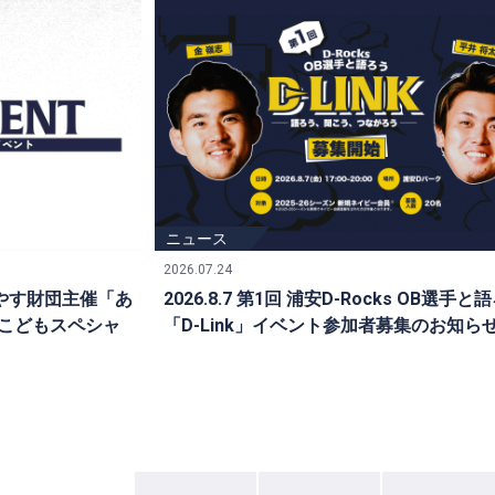
イベント
ニュース
2026.07.24
うらやす財団主催「あ
2026.8.7 第1回 浦安D-Rocks OB選手と
こどもスペシャ
「D-Link」イベント参加者募集のお知ら