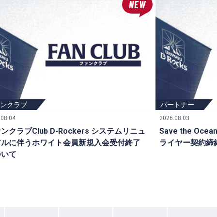
NEW
ュース
ァンクラブ
ニュース
パートナー
.08.04
2026.08.03
ンクラブClub D-Rockers システムリニュ
Save the 
アルに伴うホワイト会員新規入会受付終了
ライヤー契約締
ついて