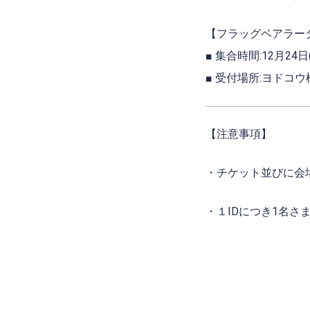
【フラッグベアラー
■ 集合時間:12月2
■ 受付場所:ヨドコ
【注意事項】
・チケット並びに会
・１IDにつき1名