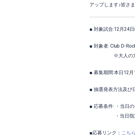
アップします♪皆さ
■ 対象試合:12月2
■ 対象者:
Club D
※大人の方もお
■ 募集期間:本日12月1
■ 抽選発表方法及び
■ 応募条件: ・当
・当日指定する集
■応募リンク：
こち