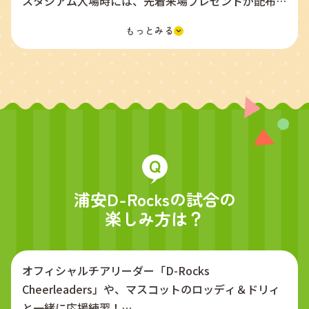
スタジアム入場時には、先着来場プレゼントが配布さ
れることがあります。
また、自由席チケットの場合は早い者勝ちなので、良
い席を確保したい方はお早めに！
さらにスタジアム場外でも、楽しみがいっぱい！
イベント開催、グッズショップで応援グッズ購入、フ
ァンクラブブースで現地入会キャンペーンが開催され
ていることも。
試合前からワクワクできるコンテンツが盛りだくさん
なので、ぜひ早めに来てスタジアムを満喫してくださ
い！
浦安D-Rocksの試合の
楽しみ方は？
オフィシャルチアリーダー「D-Rocks
Cheerleaders」や、マスコットのロッディ＆ドリィ
と一緒に応援練習！