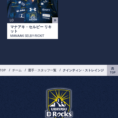
LO
マナアキ・セルビー リキ
ット
MANAAKI SELBY-RICKIT
TOP
チーム
選手・スタッフ一覧
クインティン・ストレインジ