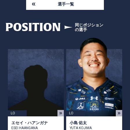
選手一覧
POSITION
同じポジション
の選手
LO
LO
エセイ・ハアンガナ
小島 佑太
ESEI HAANGANA
YUTA KOJIMA