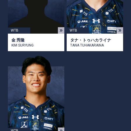
WTB
WTB
金 秀隆
タナ・トゥハカライナ
KIM SURYUNG
TANA TUHAKARAINA
WTB