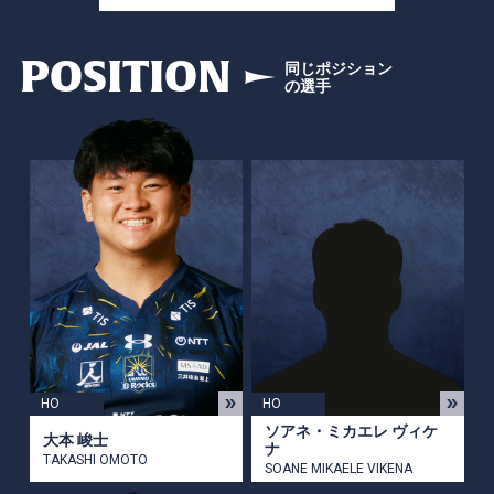
POSITION
同じポジション
の選手
HO
HO
ソアネ・ミカエレ ヴィケ
大本 峻士
ナ
TAKASHI OMOTO
SOANE MIKAELE VIKENA