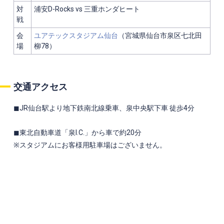
対
浦安D-Rocks vs 三重ホンダヒート
戦
会
ユアテックスタジアム仙台
（
宮城県仙台市泉区七北田
場
柳78）
交通アクセス
◼︎JR仙台駅より地下鉄南北線乗車、泉中央駅下車 徒歩4分
◼︎東北自動車道「泉I.C.」から車で約20分
※スタジアムにお客様用駐車場はございません。