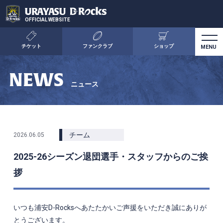
OFFICIAL WEBSITE
チケット
ファンクラブ
ショップ
NEWS
ニュース
チーム
2026.06.05
2025-26シーズン退団選手・スタッフからのご挨
拶
いつも浦安
D-Rocks
へあたたかいご声援をいただき誠にありが
とうございます。