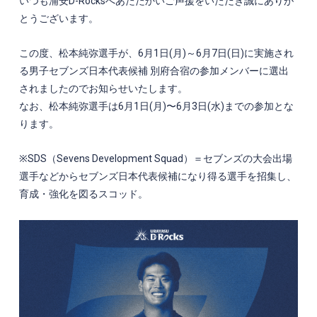
いつも浦安
D-Rocks
へあたたかいご声援をいただき誠にありが
とうございます。
この度、松本純弥選手が、6月1日(月)～6月7日(日)
に実施され
る男子セブンズ日本代表候補
別府
合宿
の参加メンバーに選出
されましたのでお知らせいたします。
なお、
松本純弥選手は6月1日(月)〜6月3日(水)までの参加とな
ります。
※SDS（Sevens Development Squad）＝セブンズの大会出場
選手などからセブンズ日本代表候補になり得る選手を招集し、
育成・強化を図るスコッド。