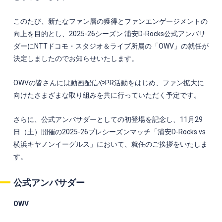
このたび、新たなファン層の獲得とファンエンゲージメントの
向上を目的とし、
2025-26
シーズン 浦安
D-Rocks
公式アンバサ
ダーに
NTT
ドコモ・スタジオ＆ライブ所属の「
OWV
」の就任が
決定しましたのでお知らせいたします。
OWVの皆さんには動画配信や
PR
活動をはじめ、ファン拡大に
向けたさまざまな取り組みを共に行っていただく予定です。
さらに、公式アンバサダーとしての初登場を記念し、
11
月
29
日（土）開催の
2025-26
プレシーズンマッチ「浦安
D-Rocks vs
横浜キヤノンイーグルス」において、就任のご挨拶をいたしま
す。
公式アンバサダー
OWV