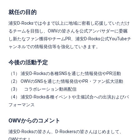
就任の目的
浦安D-Rocksでは今まで以上に地域に密着し応援していただけ
るチームを目指し、OWVの皆さんを公式アンバサダーに委嘱
し新たなファン獲得やチームPR、浦安D-Rocks公式YouTubeチ
ャンネルでの情報発信等を強化していきます。
今後の活動予定
（
1
） 浦安
D-Rocks
の各種
SNS
を通じた情報発信や
PR
活動
（
2
）
OWV
の
SNS
を通じた情報発信や
PR
・ファン拡大活動
（
3
） コラボレーション動画配信
（
4
） 浦安
D-Rocks
各種イベントや主催試合への出演およびパ
フォーマンス
OWVからのコメント
浦安D-Rocksの皆さん、D-Rockersの皆さんはじめまして、
OWVです！