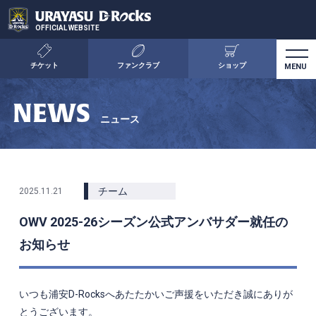
OFFICIAL WEBSITE
チケット
ファンクラブ
ショップ
NEWS
ニュース
チーム
2025.11.21
OWV 2025-26シーズン公式アンバサダー就任の
お知らせ
いつも浦安
D-Rocks
へあたたかいご声援をいただき誠にありが
とうございます。