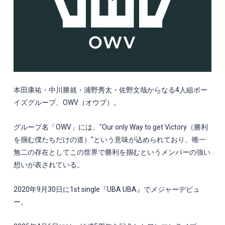
本田康祐・中川勝就・浦野秀太・佐野文哉からなる
4
人組ボー
イズグループ、
OWV
（オウブ）。
グループ名「
OWV
」には、
"Our only Way to get Victory
（勝利
を掴む僕たちだけの道）
"
という意味が込められており、唯一
無二の存在としてこの世界で勝利を掴むというメンバーの強い
想いが表されている。
2020年
9
月
30
日に
1st single
『
UBA UBA
』でメジャーデビュ
ー。