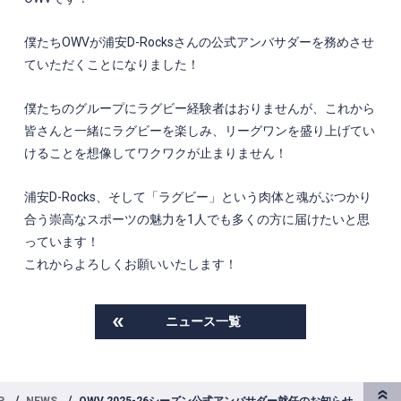
僕たちOWVが浦安D-Rocksさんの公式アンバサダーを務めさせ
ていただくことになりました！
僕たちのグループにラグビー経験者はおりませんが、これから
皆さんと一緒にラグビーを楽しみ、リーグワンを盛り上げてい
けることを想像してワクワクが止まりません！
浦安D-Rocks、そして「ラグビー」という肉体と魂がぶつかり
合う崇高なスポーツの魅力を1人でも多くの方に届けたいと思
っています！
これからよろしくお願いいたします！
ニュース一覧
P
NEWS
OWV 2025-26シーズン公式アンバサダー就任のお知らせ