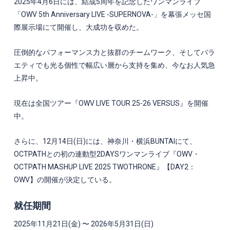
2025年
4
月
6
日には、結成
5
周年を記念したワンマンライブ
「
OWV 5th Anniversary LIVE -SUPERNOVA-
」を幕張メッセ国
際展示場にて開催し、大成功を収めた。
圧倒的なパフォーマンス力と抜群のチームワーク、そしてバラ
エティでも光る個性で幅広い層から支持を集め、今なお人気急
上昇中。
現在は全国ツアー『
OWV LIVE TOUR 25-26 VERSUS
』を開催
中。
さらに、
12
月
14
日(日)には、神奈川・横浜
BUNTAI
にて、
OCTPATH
との初の連動型
2DAYS
ワンマンライブ『
OWV
・
OCTPATH MASHUP LIVE 2025 TWOTHRONE
』【
DAY2
：
OWV
】の開催が決定している。
就任期間
2025年11月21日(金) 〜 2026年5月31日(日)