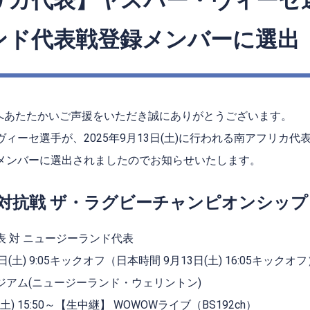
リカ代表】ヤスパー・ヴィーセ
ンド代表戦登録メンバーに選出
へあたたかいご声援をいただき誠にありがとうございます。
ィーセ選手が、2025年9
月13日(土)に行われる南アフリカ
代
メンバーに選出されましたのでお知らせいたします。
対抗戦 ザ・ラグビーチャンピオンシップ
 対 ニュージーランド代表
(土) 9
:05
キックオフ（日本時間 9月13日(土)
16:05
キックオフ
ジアム(ニュージーランド・ウェリントン)
(土) 15:50～【生中継】 WOWOWライブ（BS192ch）