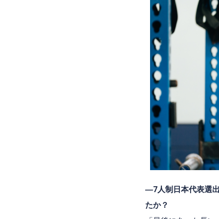
―
7
人制日本代表選
たか？