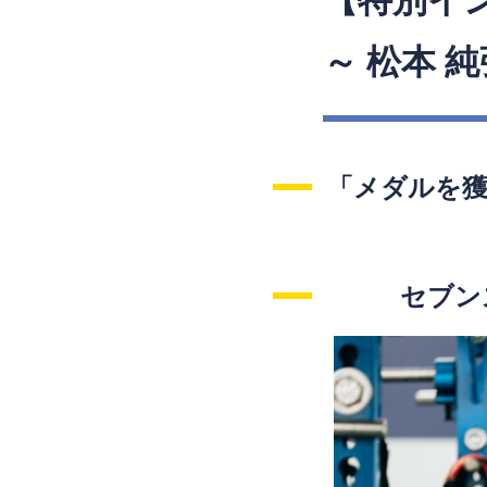
【特別イ
～ 松本 純
「メダルを
セブン