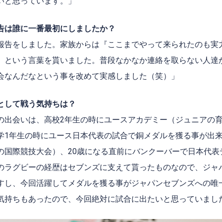
いと思っています。」
告は誰に一番最初にしましたか？
報告をしました。家族からは『ここまでやって来られたのも実
』という言葉を貰いました。普段なかなか連絡を取らない人達
会なんだなという事を改めて実感しました（笑）」
として戦う気持ちは？
の出会いは、高校
2
年生の時にユースアカデミー（ジュニアの
学
1
年生の時にユース日本代表の試合で銅メダルを獲る事が出
の国際競技大会）、
20
歳になる直前にバンクーバーで日本代表
のラグビーの経歴はセブンズに支えて貰ったものなので、ジャ
すし、今回活躍してメダルを獲る事がジャパンセブンズへの唯
気持ちもあったので、今回絶対に試合に出たいと思っていまし