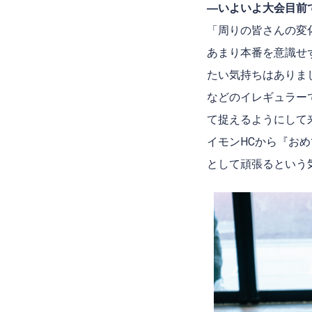
―いよいよ大会目前
「周りの皆さんの変
あまり本番を意識せ
たい気持ちはありま
などのイレギュラー
て捉えるようにして
イモン
HC
から『おめ
として頑張るという