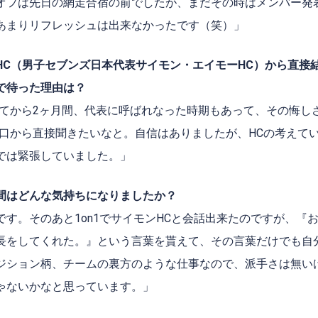
オフは先日の網走合宿の前でしたが、まだその時はメンバー発
あまりリフレッシュは出来なかったです（笑）」
HC
（男子セブンズ日本代表サイモン・エイモー
HC
）から直接
で待った理由は？
てから
2
ヶ月間、代表に呼ばれなった時期もあって、その悔し
口から直接聞きたいなと。自信はありましたが、
HC
の考えて
では緊張していました。」
間はどんな気持ちになりましたか？
です。そのあと
1on1
でサイモン
HC
と会話出来たのですが、『
長をしてくれた。』という言葉を貰えて、その言葉だけでも自
ジション柄、チームの裏方のような仕事なので、派手さは無い
ゃないかなと思っています。」