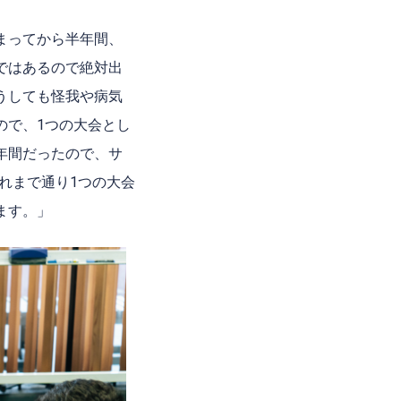
まってから半年間、
ではあるので絶対出
うしても怪我や病気
ので、
1
つの大会とし
年間だったので、サ
れまで通り
1
つの大会
ます。」