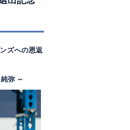
選出記念
ンズへの恩返
純弥 ～