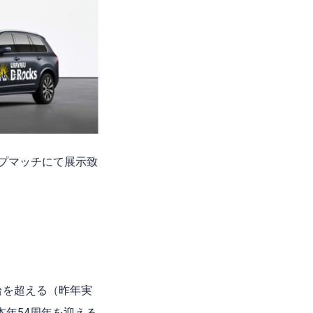
ップマッチにて展示致
台を超える（昨年実
年54周年を迎える