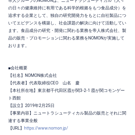
帝人グループのNOMONは、ニュートラシューティカル（人々
の日々の健康維持に有用である科学的根拠をもつ食品成分）を
追求する企業として、独自の研究開発力をもとに自社製品につ
いてエビデンスを構築し、社会課題の解決に向けて活動してい
ます。食品成分の研究・開発に関わる業務を帝人株式会社、製
品の販売・プロモーションに関わる業務をNOMONが実施して
おります。
■会社概要
【社名】NOMON株式会社
【代表者】代表取締役CEO 山名 慶
【本社所在地】東京都千代田区霞が関3-2-1 霞が関コモンゲー
ト西館
【設立】2019年2月25日
【事業内容】ニュートラシューティカル製品の販売とそれに関
連する事業全般
【URL】
https://www.nomon.jp/