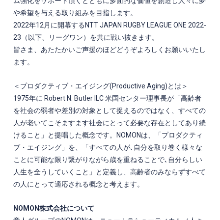
ム強化をサポート頂くとともに多面的な価値を創造し人々に夢
や希望を与える取り組みを目指します。
2022年12月に開幕するNTT JAPAN RUGBY LEAGUE ONE 2022-
23（以下、リーグワン）を共に戦い抜きます。
皆さま、あたたかいご声援のほどどうぞよろしくお願いいたし
ます。
＜プロダクティブ・エイジング(Productive Aging)とは＞
1975年に Robert N. Butler ILC ⽶国センター理事⻑が「⾼齢者
を社会の弱者や差別の対象として捉えるのではなく、すべての
⼈が⽼いてこそますます社会にとって必要な存在としてあり続
けること」と提唱した概念です。NOMONは、「プロダクティ
ブ・エイジング」を、「すべての人が､自分を取り巻く様々な
ことに可能な限り繋がりながら歳を重ねることで､自分らしい
人生を全うしていくこと」と定義し、高齢者のみならずすべて
の人にとって適応される概念と考えます。
NOMON株式会社について