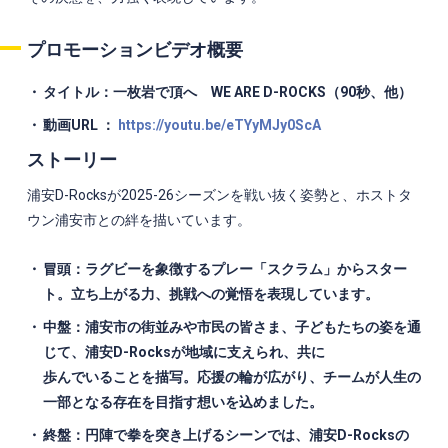
プロモーションビデオ概要
タイトル：一枚岩で頂へ
WE ARE D-ROCKS
（
90
秒、他）
動画URL
：
https://youtu.be/eTYyMJy0ScA
ストーリー
浦安
D-Rocks
が
2025-26
シーズンを戦い抜く姿勢と、ホストタ
ウン浦安市との絆を描いています。
冒頭：ラグビーを象徴するプレー「スクラム」からスター
ト。立ち上がる力、挑戦への覚悟を表現しています。
中盤：浦安市の街並みや市民の皆さま、子どもたちの姿を通
じて、浦安
D-Rocks
が地域に支えられ、共に
歩んでいることを描写。応援の輪が広がり、チームが人生の
一部となる存在を目指す想いを込めました。
終盤：円陣で拳を突き上げるシーンでは、浦安
D-Rocks
の