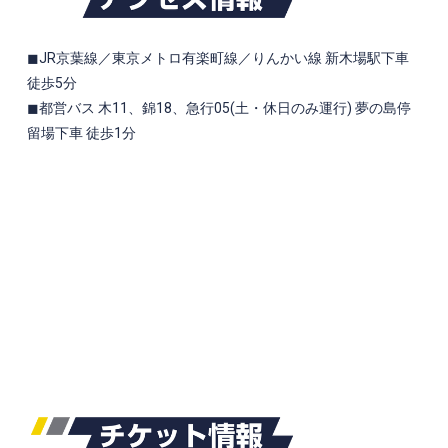
◼︎JR京葉線／東京メトロ有楽町線／りんかい線 新木場駅下車
徒歩5分
◼︎都営バス 木11、錦18、急行05(土・休日のみ運行) 夢の島停
留場下車 徒歩1分