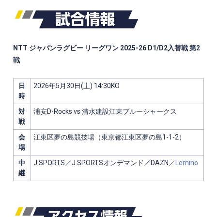
NTT ジャパンラグビー リーグワン
2025-26 D1/D2入替戦 第2
戦
日
2026年5月30日(土) 14:30KO
時
対
浦安D-Rocks vs 清水建設江東ブルーシャークス
戦
会
江東区夢の島競技場
（
東京都江東区夢の島1-1-2
）
場
中
J
SPORTS
／J
SPORTS
オンデマンド／
DAZN
／
Lemino
継