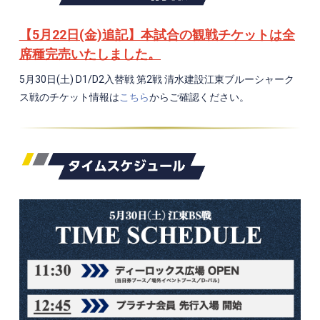
【5月22日(金)追記】本試合の観戦チケットは全
席種完売いたしました。
5月30日(土)
D1/D2入替戦 第2戦
清水建設江東ブルーシャーク
ス
戦のチケット情報は
こちら
からご確認ください。