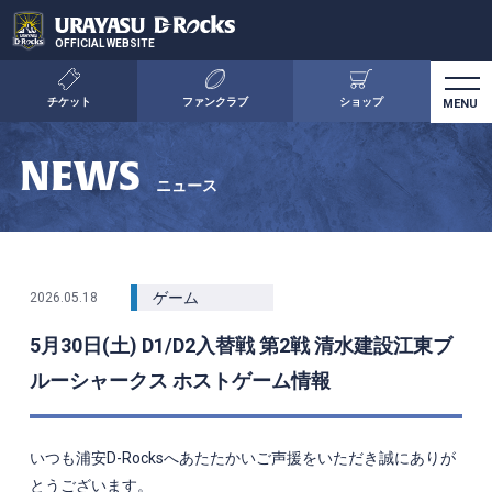
OFFICIAL WEBSITE
チケット
ファンクラブ
ショップ
NEWS
ニュース
ゲーム
2026.05.18
5月30日(土) D1/D2入替戦 第2戦 清水建設江東ブ
ルーシャークス ホストゲーム情報
いつも浦安
D-Rocks
へあたたかいご声援をいただき誠にありが
とうございます。