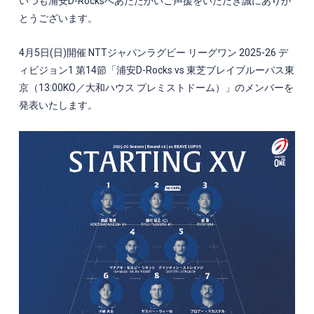
いつも浦安
D-Rocks
へあたたかいご声援をいただき誠にありが
とうございます。
4月5日(日)開催
NTT
ジャパンラグビー リーグワン 2025-26 デ
ィビジョン1 第14節「浦安D-Rocks vs 東芝ブレイブルーパス東
京（13:00KO／大和ハウス プレミストドーム）」
のメンバーを
発表いたします。