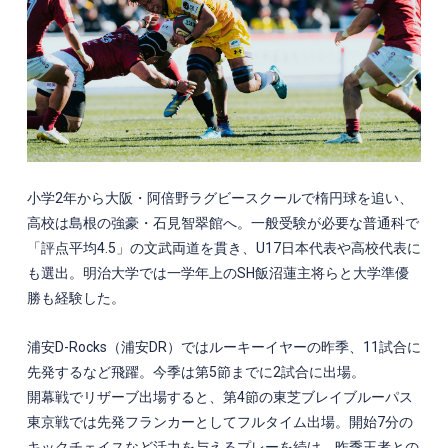
小学
2
年から大阪・阿倍野ラグビースクールで楕円球を追い、
高校は島根の強豪・石見智翠館へ。一般受験が必要な普通科で
「評点平均
4.5
」の文武両道を貫き、
U17
日本代表や高校代表に
も選出。明治大学では一学年上の
SH
飯沼蓮主将らと大学準優
勝も経験した。
浦安
D-Rocks
（浦安
DR
）ではルーキーイヤーの昨季、
11
試合に
先発するなど飛躍。今季は第
5
節までに
2
試合に出場。
開幕戦でリザーブ出場すると、第
4
節の東芝ブレイブルーパス
東京戦では先発フランカーとしてフルタイム出場。開始
7
分の
キックチェイスなど活力を与えるプレーを続け、昨季王者との