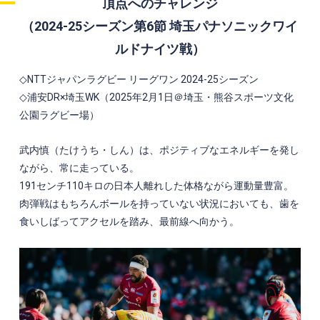
頂点へのチャレンジ
（
2024-25
シーズン第
6
節 埼玉パナソニックワイ
ルドナイツ戦）
◇
NTT
ジャパンラグビー リーグワン
2024-25
シーズン
◇浦安
DR
×埼玉
WK
（
2025
年
2
月
1
日＠埼玉・熊谷スポーツ文化
公園ラグビー場）
武内慎（たけうち・しん）は、ポジティブなエネルギーを発し
ながら、常に走っている。
191
センチ
110
キロの日本人離れした体格ながら運動量豊富。
肉弾戦はもちろんボールを持っていない状況においても、歯を
食いしばってアクセルを踏み、最前線へ向かう。