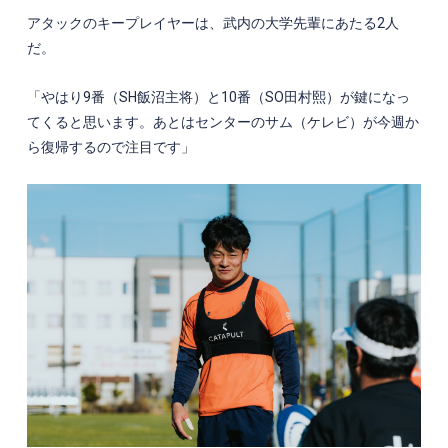
アタックのキープレイヤーは、武内の大学先輩にあたる
2
人
だ。
「やはり
9
番（
SH
飯沼主将）と
10
番（
SO
田村熙）が鍵になっ
てくると思います。あとはセンターのサム（ケレビ）が今週か
ら復帰するので注目です」