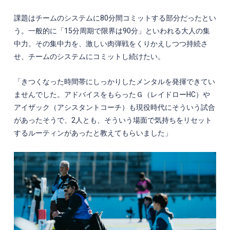
課題はチームのシステムに
80
分間コミットする部分だったとい
う。一般的に「
15
分周期で限界は
90
分」といわれる大人の集
中力。その集中力を、激しい肉弾戦をくりかえしつつ持続さ
せ、チームのシステムにコミットし続けたい。
「きつくなった時間帯にしっかりしたメンタルを発揮できてい
ませんでした。アドバイスをもらったＧ（レイドロー
HC
）や
アイザック（アシスタントコーチ）も現役時代にそういう試合
があったそうで、
2
人とも、そういう場面で気持ちをリセット
するルーティンがあったと教えてもらいました」