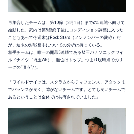
再集合したチームは、第
10
節（
3
月
1
日）までの
5
連戦へ向けて
始動した。武内は第
5
節終了後にコンディション調整に入った
こともあって今週末はRock Stars（ノンメンバーの愛称）だ
が、週末の対戦相手についての分析は持っている。
相手チームは、唯一の開幕
5
連勝である埼玉パナソニックワイ
ルドナイツ（埼玉
WK
）。順位はトップ。つまり現時点でのリ
ーグの"頂点"だ。
「ワイルドナイツは、スクラムからディフェンス、アタックま
でバランスが良く、隙がないチームです。とても良いチームで
あるということは全体では共有されていました」