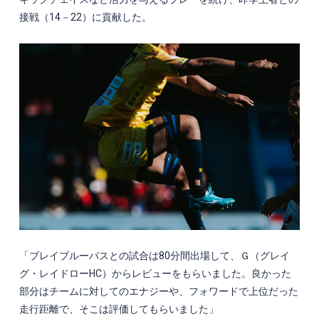
接戦（
14
－
22
）に貢献した。
「ブレイブルーパスとの試合は
80
分間出場して、Ｇ（グレイ
グ・レイドロー
HC
）からレビューをもらいました。良かった
部分はチームに対してのエナジーや、フォワードで上位だった
走行距離で、そこは評価してもらいました」