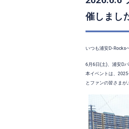
2026.6.
催しまし
いつも浦安
D-Rocks
6
月
6
日(土)、浦安
D
パ
本イベントは、
2025
とファンの皆さまが