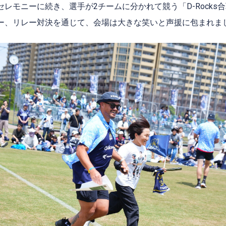
セレモニーに続き、選手が
2
チームに分かれて競う「
D-Rocks
合
ー、リレー対決を通じて、会場は大きな笑いと声援に包まれま