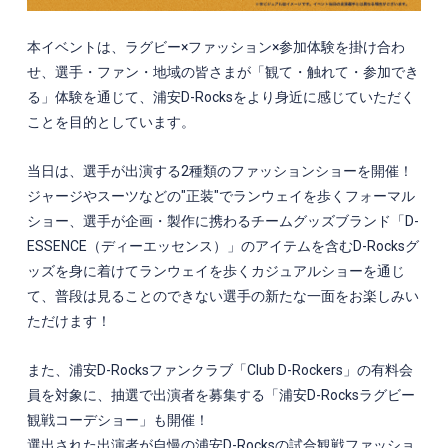
本イベントは、ラグビー×ファッション×参加体験を掛け合わ
せ、選手・ファン・地域の皆さまが「観て・触れて・参加でき
る」体験を通じて、浦安
D-Rocks
をより身近に感じていただく
ことを目的としています。
当日は、選手が出演する
2
種類のファッションショーを開催！
ジャージやスーツなどの"正装"でランウェイを歩くフォーマル
ショー、選手が企画・製作に携わるチームグッズブランド「
D-
ESSENCE
（ディーエッセンス）」のアイテムを含む
D-Rocks
グ
ッズを身に着けてランウェイを歩くカジュアルショーを通じ
て、普段は見ることのできない選手の新たな一面をお楽しみい
ただけます！
また、浦安
D-Rocks
ファンクラブ「
Club D-Rockers
」の有料会
員を対象に、抽選で出演者を募集する「浦安
D-Rocks
ラグビー
観戦コーデショー」も開催！
選出された出演者が自慢の浦安
D-Rocks
の試合観戦ファッショ