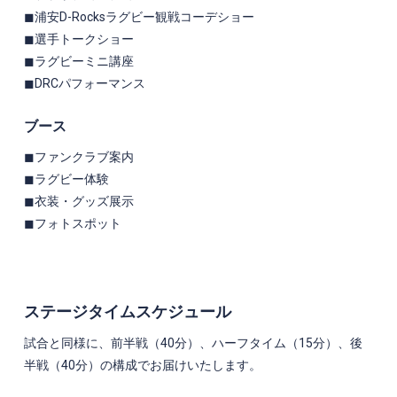
◼︎浦安
D-Rocks
ラグビー観戦コーデショー
◼︎選手トークショー
◼︎ラグビーミニ講座
◼︎DRCパフォーマンス
ブース
◼︎ファンクラブ案内
◼︎ラグビー体験
◼︎衣装・グッズ展示
◼︎フォトスポット
ステージタイムスケジュール
試合と同様に、前半戦（
40
分）、ハーフタイム（
15
分）、後
半戦（
40
分）の構成でお届けいたします。