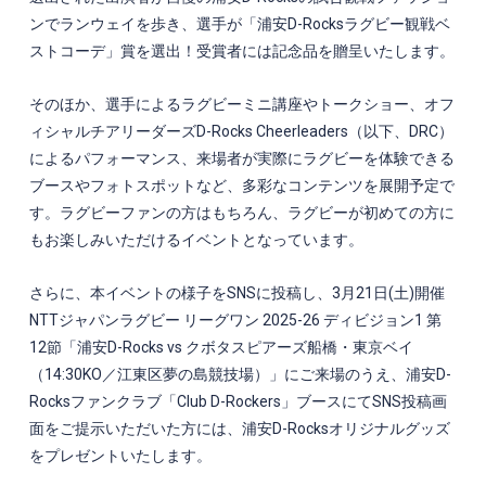
ンでランウェイを歩き、選手が「浦安
D-Rocks
ラグビー観戦ベ
ストコーデ」賞を選出！受賞者には記念品を贈呈いたします。
そのほか、選手によるラグビーミニ講座やトークショー、オフ
ィシャルチアリーダーズ
D-Rocks Cheerleaders
（以下、
DRC
）
によるパフォーマンス、来場者が実際にラグビーを体験できる
ブースやフォトスポットなど、多彩なコンテンツを展開予定で
す。ラグビーファンの方はもちろん、ラグビーが初めての方に
もお楽しみいただけるイベントとなっています。
さらに、本イベントの様子を
SNS
に投稿し、3
月21日(土)開催
NTTジャパンラグビー リーグワン 2025-26 ディビジョン1 第
12節「浦安D-Rocks vs クボタスピアーズ船橋・東京ベイ
（14:30KO／江東区夢の島競技場）」
にご来場のうえ、浦安
D-
Rocks
ファンクラブ「
Club D-Rockers
」ブースにて
SNS
投稿画
面をご提示いただいた方には、浦安
D-Rocks
オリジナルグッズ
をプレゼントいたします。