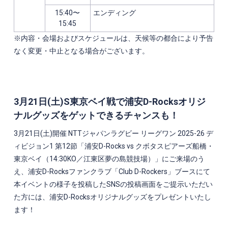
15:40〜
エンディング
15:45
※内容・会場およびスケジュールは、天候等の都合により予告
なく変更・中止となる場合がございます。
3月21日(土)S東京ベイ戦で浦安
D-Rocks
オリジ
ナルグッズをゲットできるチャンスも！
3
月21日(土)開催 NTTジャパンラグビー リーグワン 2025-26 デ
ィビジョン1 第12節「浦安D-Rocks vs クボタスピアーズ船橋・
東京ベイ（14:30KO／江東区夢の島競技場）」
にご来場のう
え、浦安
D-Rocks
ファンクラブ「
Club D-Rockers
」ブースにて
本イベントの様子を投稿した
SNSの
投稿画面をご提示いただい
た方には、浦安
D-Rocks
オリジナルグッズをプレゼントいたし
ます！