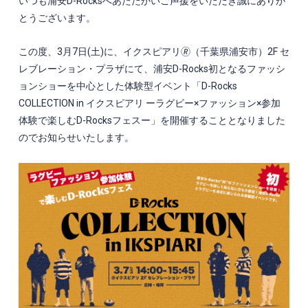
いつも浦安
D-Rocks
へあたたかいご声援をいただき誠にありが
とうございます。
この度、3
月
7
日(土)に、イクスピアリ🄬（千葉県浦安市）
2F
セ
レブレーション・プラザにて、浦安
D-Rocks
初となるファッシ
ョンショーを中心とした体験型イベント「
D-Rocks
COLLECTION in
イクスピアリ ーラグビー×ファッション×参加
体験で楽しむ
D-Rocks
フェスー」を開催することとなりました
のでお知らせいたします。