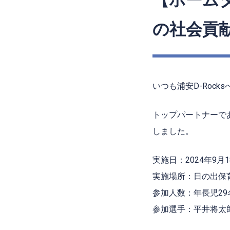
【ホーム
の社会貢献
いつも浦安
D-Rocks
トップパートナーで
しました。
実施日：2024年9月
実施場所：日の出保
参加人数：年長児29
参加選手：平井将太