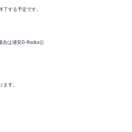
終了する予定です。
場合は浦安
D-Rocks
公
ります。