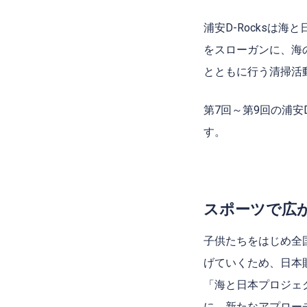
浦安
D-Rocks
は海と
をスローガンに、海
とともに行う清掃活
第7回～第9回の浦安
す。
スポーツで広が
⼦供たちをはじめ全
げていくため、⽇本
「海と⽇本プロジェ
に、新たなアプロー