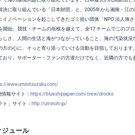
解決に取り組んでいる「⽇本財団」と、2005年から湘南・江
にイノベーションを起こしてきたゴミ拾い団体「NPO 法⼈海
活動を開始。競技・チームの垣根を越えて、全17 チームでこのプ
らしさ、⼈間の⽣活と海がつながっていること、海の汚染状況
の⽅の⼼に、そっと寄り添っていける活動を⽬指しております
ており、サポーター・ファンの⽅達だけでなく、近隣の⽅でも
ps://www.uminitsuzuku.com/
O活動情報サイト：
https://blueshipjapan.com/crew/drocks
クト」サイト：
http://uminohi.jp/
ケジュール