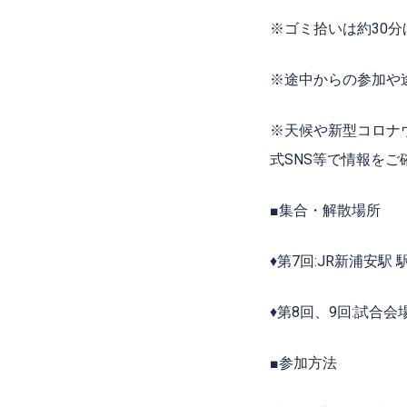
※ゴミ拾いは約
30
分
※途中からの参加や
※天候や新型コロナ
式
SNS
等で情報をご
■集合・解散場所
♦︎第7回:JR
新浦安駅 
♦︎第8回、9回:試
■参加方法