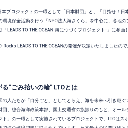
日本プロジェクトの一環として「日本財団」と、「目指せ！日
の環境保全活動を行う「
NPO
法人海さくら」を中心に、各地の
動「
LEADS TO THE OCEAN-
海につづくプロジェクト
-
」に参画
D-Rocks LEADS TO THE OCEAN
の開催が決定いたしましたので
る"ごみ拾いの輪" LTOとは
国の⼈たちが「⾃分ごと」としてとらえ、海を未来へ引き継ぐ
財団、総合海洋政策本部、国⼟交通省の旗振りのもと、オール
クト」の一環として実施されているプロジェクトで、LTOはス
チで海の環境問題に取り組んでいます。⽇本最⼤の⺠間財団と