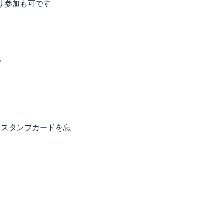
り参加も可です
。
。
はスタンプカードを忘