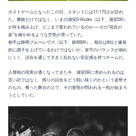
ホストゲームとなったこの日、スタンドには11,173人が訪れ
た。勝敗だけではなく、いまの浦安D-Rocks（以下、浦安DR）
が何を積み上げ、どこまで変われているのか──その"現在の
姿"を確かめるような空気が漂っていた。
相手は静岡ブルーレヴズ（以下、静岡BR）。順位は8位と爆発
的に調子を上げているわけではないが、攻守のバランスが崩れ
にくく、試合を通して大きく乱れない安定感を持つチームだ。
入替戦の現実が濃くなってきた今、浦安DRに求められるのは
言い訳ではなく、残りの試合をどう戦い抜くのかという姿勢そ
のもの。整った舞台の上で、その覚悟が問われる一戦が始まろ
うとしていた。