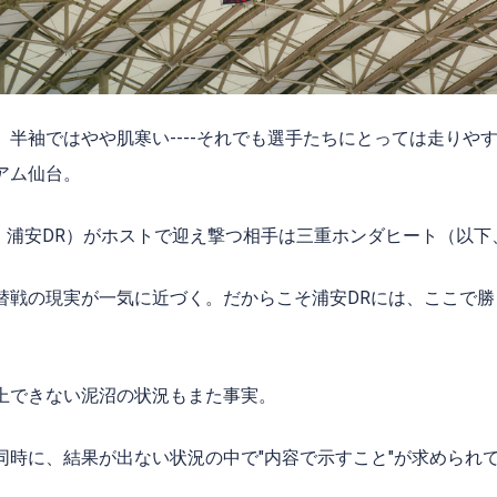
半袖ではやや肌寒い----それでも選手たちにとっては走りやす
アム仙台。
以下、浦安DR）がホストで迎え撃つ相手は三重ホンダヒート（以下
替戦の現実が一気に近づく。だからこそ浦安DRには、ここで
上できない泥沼の状況もまた事実。
同時に、結果が出ない状況の中で"内容で示すこと"が求められ