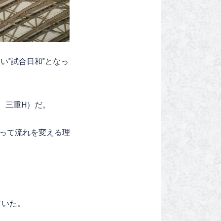
い"試合日和"となっ
、三重H）だ。
勝って流れを変える理
ていた。