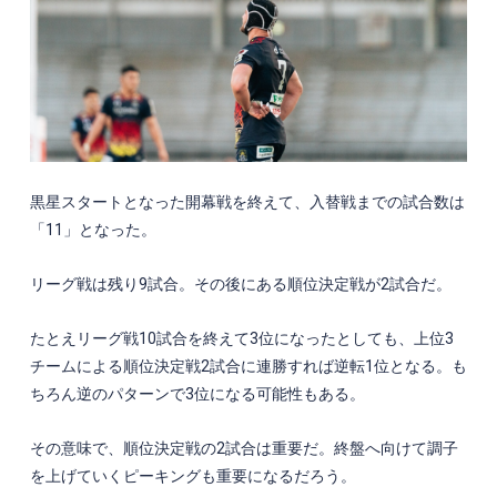
黒星スタートとなった開幕戦を終えて、入替戦までの試合数は
「
11
」となった。
リーグ戦は残り
9
試合。その後にある順位決定戦が
2
試合だ。
たとえリーグ戦
10
試合を終えて
3
位になったとしても、上位
3
チームによる順位決定戦
2
試合に連勝すれば逆転
1
位となる。も
ちろん逆のパターンで
3
位になる可能性もある。
その意味で、順位決定戦の
2
試合は重要だ。終盤へ向けて調子
を上げていくピーキングも重要になるだろう。