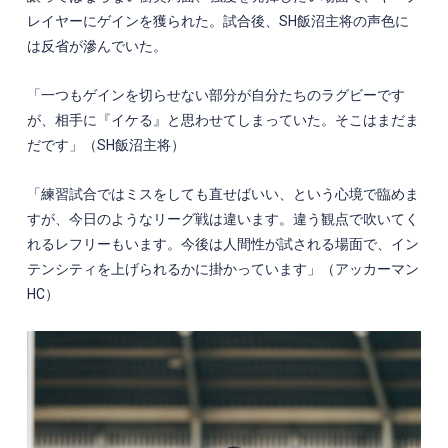
レイヤーにゲインを獲られた。試合後、
SH
飯沼主将の声色に
は反省が滲んでいた。
「一つもゲインを切らせない部分が自分たちのラグビーです
が、相手に『イケる』と思わせてしまっていた。そこはまだま
だです」（
SH
飯沼主将）
「練習試合ではミスをしても直せばいい、という心境で臨めま
すが、今日のようなリーグ戦は違います。違う観点で吹いてく
れるレフリーもいます。今後は人間性が試される場面で、イン
テンシティを上げられるかに掛かっています」（アッカーマン
HC
）