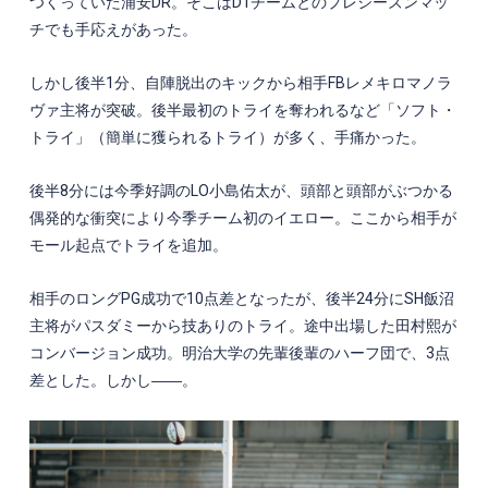
つくっていた浦安
DR
。そこは
D1
チームとのプレシーズンマッ
チでも手応えがあった。
しかし後半
1
分、自陣脱出のキックから相手
FB
レメキロマノラ
ヴァ主将が突破。後半最初のトライを奪われるなど「ソフト・
トライ」（簡単に獲られるトライ）が多く、手痛かった。
後半
8
分には今季好調の
LO
小島佑太が、頭部と頭部がぶつかる
偶発的な衝突により今季チーム初のイエロー。ここから相手が
モール起点でトライを追加。
相手のロング
PG
成功で
10
点差となったが、後半
24
分に
SH
飯沼
主将がパスダミーから技ありのトライ。途中出場した田村熙が
コンバージョン成功。明治大学の先輩後輩のハーフ団で、
3
点
差とした。しかし――。