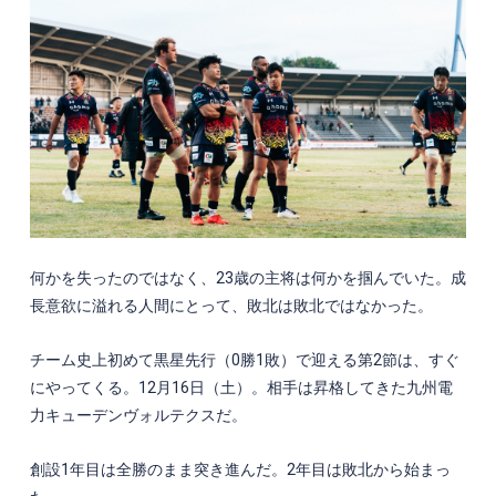
何かを失ったのではなく、
23
歳の主将は何かを掴んでいた。成
長意欲に溢れる人間にとって、敗北は敗北ではなかった。
チーム史上初めて黒星先行（
0
勝
1
敗）で迎える第
2
節は、すぐ
にやってくる。
12
月
16
日（土）。相手は昇格してきた九州電
力キューデンヴォルテクスだ。
創設
1
年目は全勝のまま突き進んだ。
2
年目は敗北から始まっ