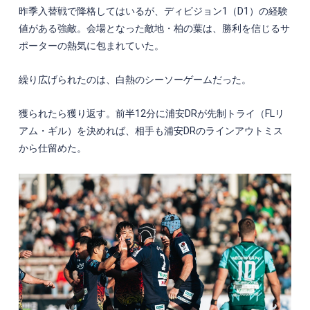
昨季入替戦で降格してはいるが、ディビジョン
1
（
D1
）の経験
値がある強敵。会場となった敵地・柏の葉は、勝利を信じるサ
ポーターの熱気に包まれていた。
繰り広げられたのは、白熱のシーソーゲームだった。
獲られたら獲り返す。前半
12
分に浦安
DR
が先制トライ（
FL
リ
アム・ギル）を決めれば、相手も浦安
DR
のラインアウトミス
から仕留めた。