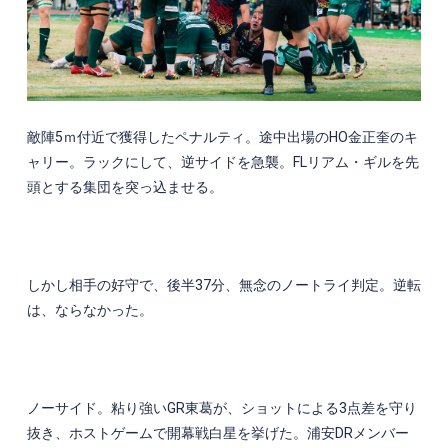
敵陣
5
ｍ付近で獲得したペナルティ。途中出場の
HO
金正奎のキ
ャリー。ラックにして、逆サイドを急襲。
FL
リアム・ギルを先
頭とする集団を突っ込ませる。
しかし相手の好守で、後半
37
分、無念のノートライ判定。逆転
は、ならなかった。
ノーサイド。粘り強い
GR
東葛が、ショットによる
3
点差を守り
抜き、ホストゲームで開幕戦白星を挙げた。浦安
DR
メンバー