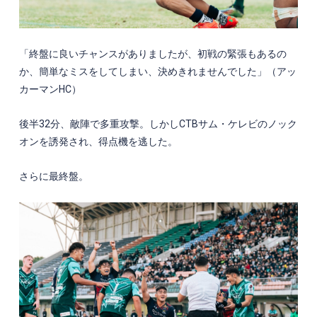
「終盤に良いチャンスがありましたが、初戦の緊張もあるの
か、簡単なミスをしてしまい、決めきれませんでした」（アッ
カーマン
HC
）
後半
32
分、敵陣で多重攻撃。しかし
CTB
サム・ケレビのノック
オンを誘発され、得点機を逃した。
さらに最終盤。