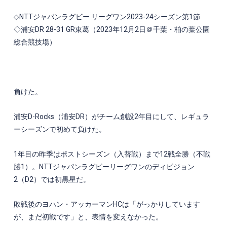
◇
NTT
ジャパンラグビー リーグワン
2023-24
シーズン第
1節
◇浦安
DR 28-31 GR
東葛（
2023
年
12
月
2
日＠千葉・柏の葉公園
総合競技場）
負けた。
浦安
D-Rocks
（浦安
DR
）がチーム創設
2
年目にして、レギュラ
ーシーズンで初めて負けた。
1
年目の昨季はポストシーズン（入替戦）まで
12
戦全勝（不戦
勝
1
）。
NTT
ジャパンラグビーリーグワンのディビジョン
2
（
D2
）では初黒星だ。
敗戦後のヨハン・アッカーマン
HC
は「がっかりしています
が、まだ初戦です」と、表情を変えなかった。