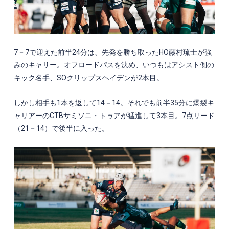
7
－
7
で迎えた前半
24
分は、先発を勝ち取った
HO
藤村琉士が強
みのキャリー。オフロードパスを決め、いつもはアシスト側の
キック名手、
SO
クリップスヘイデンが
2
本目。
しかし相手も
1
本を返して
14
－
14
。それでも前半
35
分に爆裂キ
ャリアーの
CTB
サミソニ・トゥアが猛進して
3
本目。
7
点リード
（
21
－
14
）で後半に入った。