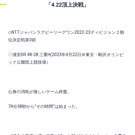
「
4.22
頂上決戦」
◇
NTT
ジャパンラグビーリーグワン
2022-23
ディビジョン２順
位決定戦第3節
◇浦安
DR 48-28
三重
H(2023
年
4
月
22
日＠東京・駒沢オリンピ
ック公園陸上競技場）
心身の消耗が激しいゲーム終盤。
74
分
38
秒から"その時間"は始まった。