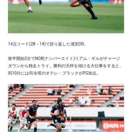
14
点リード
(28
－
14)
で折り返した浦安
DR
。
後半開始
2
分で
NO8(
ナンバーエイト
)
リアム・ギルがチャージ
ダウンから独走トライ。勝利の天秤を傾ける大仕事をすると、
同
10
分には司令塔のオテレ・ブラックが
PG
加点。