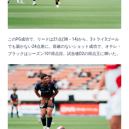
この
PG
成功で、リードは
21
点
(38
－
14)
から、
3
トライ
3
ゴール
でも届かない
24
点差に。容赦のないショット成功で、オテレ・
ブラックはシーズン
101
得点目。試合後
D2
の得点王に輝いた。