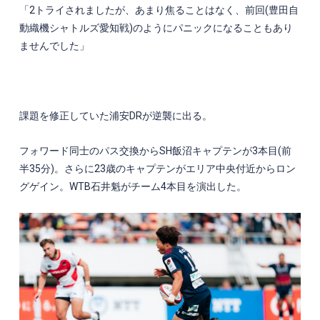
「
2
トライされましたが、あまり焦ることはなく、前回
(
豊田自
動織機シャトルズ愛知戦
)
のようにパニックになることもあり
ませんでした」
課題を修正していた浦安
DR
が逆襲に出る。
フォワード同士のパス交換から
SH
飯沼キャプテンが
3
本目
(
前
半
35
分
)
。さらに
23
歳のキャプテンがエリア中央付近からロン
グゲイン。
WTB
石井魁がチーム
4
本目を演出した。