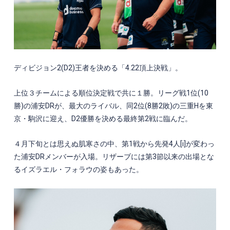
ディビジョン
2(D2)
王者を決める「
4.22
頂上決戦」。
上位３チームによる順位決定戦で共に１勝。リーグ戦
1
位
(10
勝
)
の浦安
DR
が、最大のライバル、同
2
位
(8
勝
2
敗
)
の三重
H
を東
京・駒沢に迎え、
D2
優勝を決める最終第
2
戦に臨んだ。
４月下旬とは思えぬ肌寒さの中、第
1
戦から先発
4
人
[i]
が変わっ
た浦安
DR
メンバーが入場。リザーブには第
3
節以来の出場とな
るイズラエル・フォラウの姿もあった。