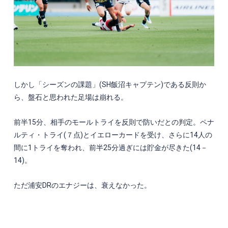
しかし「シーズンの課題」
(SH
飯沼キャプテン
)
である反則か
ら、盤石と思われた足場は崩れる。
前半
15
分、相手のモールトライを反則で防いだとの判定。ペナ
ルティ・トライ
(
７点
)
とイエローカードを受け、さらに
14
人の
間に
1
トライを奪われ、前半
25
分過ぎには貯金が尽きた
(14
－
14)
。
ただ浦安
DR
のエナジーは、衰えなかった。