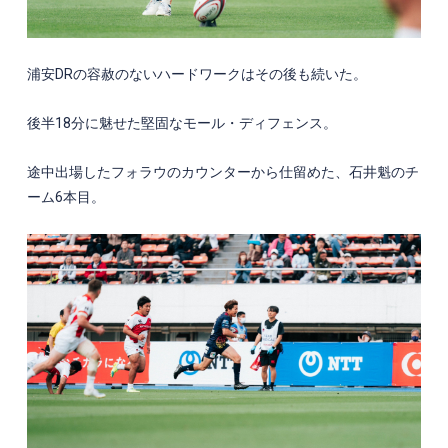
浦安
DR
の容赦のないハードワークはその後も続いた。
後半
18
分に魅せた堅固なモール・ディフェンス。
途中出場したフォラウのカウンターから仕留めた、石井魁のチ
ーム
6
本目。