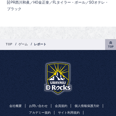
[i] PR
西川和眞／
HO
金正奎／
FL
タイラー・ポール／
SO
オテレ・
ブラック
TOP
ゲーム
レポート
会社概要
お問い合わせ
会員規約
個人情報保護方針
アカデミー規約
サイト利用規約