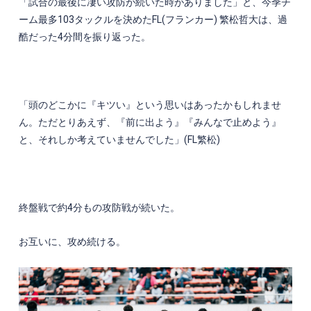
「試合の最後に凄い攻防が続いた時がありました」と、今季チ
ーム最多
103
タックルを決めた
FL(
フランカー
)
繁松哲大は、過
酷だった
4
分間を振り返った。
「頭のどこかに『キツい』という思いはあったかもしれませ
ん。ただとりあえず、『前に出よう』『みんなで止めよう』
と、それしか考えていませんでした」
(FL
繁松
)
終盤戦で約
4
分もの攻防戦が続いた。
お互いに、攻め続ける。