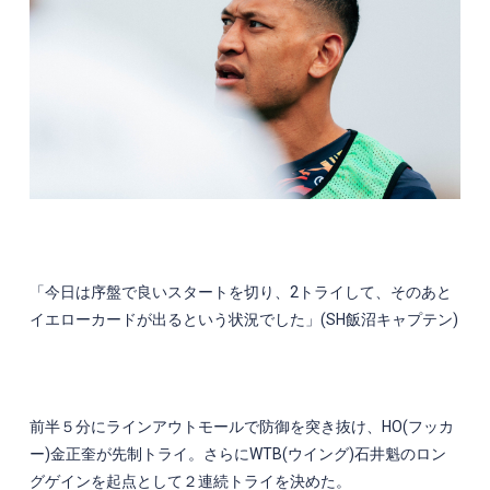
「今日は序盤で良いスタートを切り、
2
トライして、そのあと
イエローカードが出るという状況でした」
(SH
飯沼キャプテン
)
前半５分にラインアウトモールで防御を突き抜け、
HO(
フッカ
ー
)
金正奎が先制トライ。さらに
WTB(
ウイング
)
石井魁のロン
グゲインを起点として２連続トライを決めた。