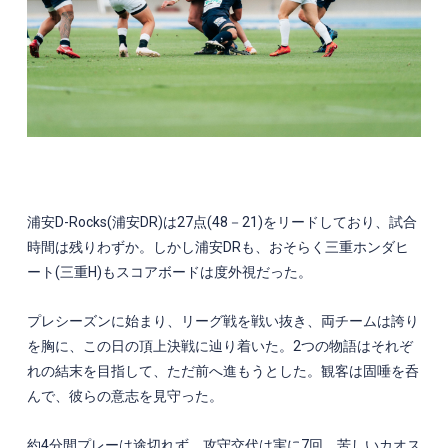
浦安
D-Rocks(
浦安
DR)
は
27
点
(48
－
21)
をリードしており、試合
時間は残りわずか。しかし浦安
DR
も、おそらく三重ホンダヒ
ート
(
三重
H)
もスコアボードは度外視だった。
プレシーズンに始まり、リーグ戦を戦い抜き、両チームは誇り
を胸に、この日の頂上決戦に辿り着いた。
2
つの物語はそれぞ
れの結末を目指して、ただ前へ進もうとした。観客は固唾を呑
んで、彼らの意志を見守った。
約
4
分間プレーは途切れず。攻守交代は実に
7
回。苦しいカオス