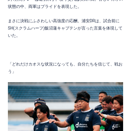
状態の中、両軍はプライドを表現した。
まさに決戦にふさわしい高強度の応酬。浦安
DR
は、試合前に
SH(
スクラムハーフ
)
飯沼蓮キャプテンが言った言葉を体現して
いた。
「どれだけカオスな状況になっても、自分たちを信じて、戦お
う」