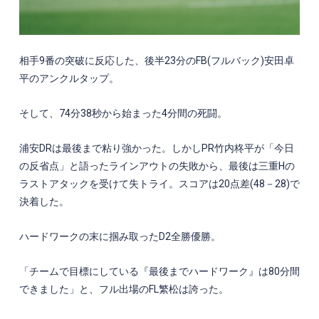
相手
9
番の突破に反応した、後半
23
分の
FB(
フルバック
)
安田卓
平のアンクルタップ。
そして、
74
分
38
秒から始まった
4
分間の死闘。
浦安
DR
は最後まで粘り強かった。しかし
PR
竹内柊平が「今日
の反省点」と語ったラインアウトの失敗から、最後は三重
H
の
ラストアタックを受けて失トライ。スコアは
20
点差
(48
－
28)
で
決着した。
ハードワークの末に掴み取った
D2
全勝優勝。
「チームで目標にしている『最後までハードワーク』は
80
分間
できました」と、フル出場の
FL
繁松は誇った。