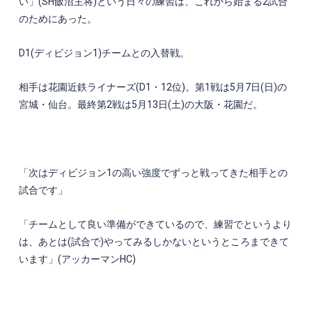
い」
(SH
飯沼主将
)
という日々の練習は、これから始まる
2
試合
のためにあった。
D1(
ディビジョン
1)
チームとの入替戦。
相手は花園近鉄ライナーズ
(D1
・
12
位
)
。第
1
戦は
5
月
7
日
(
日
)
の
宮城・仙台。最終第
2
戦は
5
月
13
日
(
土
)
の大阪・花園だ。
「次はディビジョン
1
の高い強度でずっと戦ってきた相手との
試合です」
「チームとして良い準備ができているので、練習でというより
は、あとは
(
試合で
)
やってみるしかないというところまできて
います」
(
アッカーマン
HC)